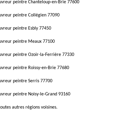
vreur peintre Chanteloup-en-Brie 77600
vreur peintre Collégien 77090
vreur peintre Esbly 77450
uvreur peintre Meaux 77100
vreur peintre Ozoir-la-Ferrière 77330
vreur peintre Roissy-en-Brie 77680
vreur peintre Serris 77700
vreur peintre Noisy-le-Grand 93160
toutes autres régions voisines.