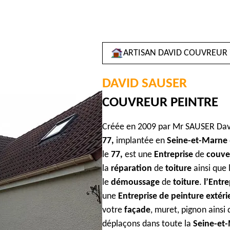
ARTISAN DAVID COUVREUR 
DAVID
SAUSER
COUVREUR PEINTRE
Créée en 2009 par Mr SAUSER Dav
77,
implantée en
Seine-et-Marne
le
77,
est une
Entreprise
de
couve
la
réparation
de
toiture
ainsi que l
le
démoussage
de
toiture
.
l’Entr
une
Entreprise de peinture extér
votre
façade
, muret, pignon ainsi
déplaçons dans toute la
Seine-et