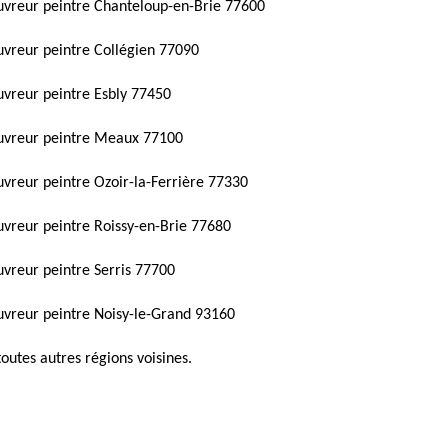
vreur peintre Chanteloup-en-Brie 77600
vreur peintre Collégien 77090
vreur peintre Esbly 77450
uvreur peintre Meaux 77100
vreur peintre Ozoir-la-Ferrière 77330
vreur peintre Roissy-en-Brie 77680
vreur peintre Serris 77700
vreur peintre Noisy-le-Grand 93160
toutes autres régions voisines.