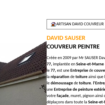
ARTISAN DAVID COUVREUR 
DAVID
SAUSER
COUVREUR PEINTRE
Créée en 2009 par Mr SAUSER Dav
77,
implantée en
Seine-et-Marne
le
77,
est une
Entreprise
de
couve
la
réparation
de
toiture
ainsi que l
le
démoussage
de
toiture
.
l’Entr
une
Entreprise de peinture extér
votre
façade
, muret, pignon ainsi
déplaçons dans toute la
Seine-et